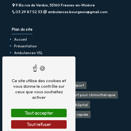
9 Bis rue de Verdun, 55160 Fresnes-en-Woëvre
03 29 87 52 33
ambulances.bourgeois@gmail.com
Plan du site
Accueil
Présentation
Ambulances VSL
Taxi
Contact
Mentions légales
Ce site utilise des cookies et
Taxi
Ambulances
VSL
Transport
vous donne le contrôle sur
ceux que vous souhaitez
Transport pour dialyses
Transport pour chimiothérapie
activer
Taxi pas cher
Transport sortie d'hôpital
Tout accepter
VSL remboursement
Ambulance rapide
Tout refuser