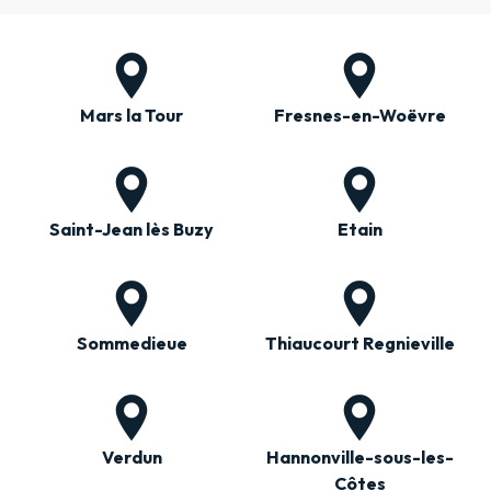
Mars la Tour
Fresnes-en-Woëvre
Saint-Jean lès Buzy
Etain
Sommedieue
Thiaucourt Regnieville
Verdun
Hannonville-sous-les-
Côtes