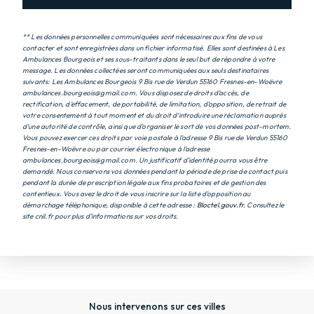
** Les données personnelles communiquées sont nécessaires aux fins de vous
contacter et sont enregistrées dans un fichier informatisé. Elles sont destinées à Les
Ambulances Bourgeois et ses sous-traitants dans le seul but de répondre à votre
message. Les données collectées seront communiquées aux seuls destinataires
suivants: Les Ambulances Bourgeois 9 Bis rue de Verdun 55160 Fresnes-en-Woëvre
ambulances.bourgeois@gmail.com. Vous disposez de droits d’accès, de
rectification, d’effacement, de portabilité, de limitation, d’opposition, de retrait de
votre consentement à tout moment et du droit d’introduire une réclamation auprès
d’une autorité de contrôle, ainsi que d’organiser le sort de vos données post-mortem.
Vous pouvez exercer ces droits par voie postale à l'adresse 9 Bis rue de Verdun 55160
Fresnes-en-Woëvre ou par courrier électronique à l'adresse
ambulances.bourgeois@gmail.com. Un justificatif d'identité pourra vous être
demandé. Nous conservons vos données pendant la période de prise de contact puis
pendant la durée de prescription légale aux fins probatoires et de gestion des
contentieux. Vous avez le droit de vous inscrire sur la liste d'opposition au
démarchage téléphonique, disponible à cette adresse :
Bloctel.gouv.fr
. Consultez le
site cnil.fr pour plus d’informations sur vos droits.
Nous intervenons sur ces villes