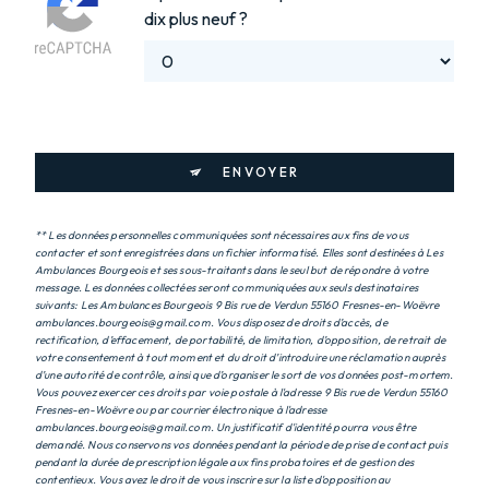
dix plus neuf ?
ENVOYER
** Les données personnelles communiquées sont nécessaires aux fins de vous
contacter et sont enregistrées dans un fichier informatisé. Elles sont destinées à Les
Ambulances Bourgeois et ses sous-traitants dans le seul but de répondre à votre
message. Les données collectées seront communiquées aux seuls destinataires
suivants: Les Ambulances Bourgeois 9 Bis rue de Verdun 55160 Fresnes-en-Woëvre
ambulances.bourgeois@gmail.com. Vous disposez de droits d’accès, de
rectification, d’effacement, de portabilité, de limitation, d’opposition, de retrait de
votre consentement à tout moment et du droit d’introduire une réclamation auprès
d’une autorité de contrôle, ainsi que d’organiser le sort de vos données post-mortem.
Vous pouvez exercer ces droits par voie postale à l'adresse 9 Bis rue de Verdun 55160
Fresnes-en-Woëvre ou par courrier électronique à l'adresse
ambulances.bourgeois@gmail.com. Un justificatif d'identité pourra vous être
demandé. Nous conservons vos données pendant la période de prise de contact puis
pendant la durée de prescription légale aux fins probatoires et de gestion des
contentieux. Vous avez le droit de vous inscrire sur la liste d'opposition au