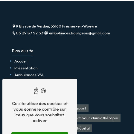
9 Bis rue de Verdun, 55160 Fresnes-en-Woëvre
03 29 87 52 33
ambulances.bourgeois@gmail.com
Plan du site
Accueil
Présentation
Ambulances VSL
Taxi
Contact
Mentions légales
Ce site utilise des cookies et
Taxi
Ambulances
VSL
Transport
vous donne le contrôle sur
ceux que vous souhaitez
Transport pour dialyses
Transport pour chimiothérapie
activer
Taxi pas cher
Transport sortie d'hôpital