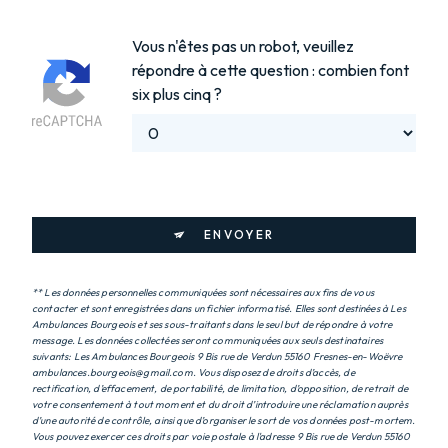
Vous n'êtes pas un robot, veuillez
répondre à cette question : combien font
six plus cinq ?
ENVOYER
** Les données personnelles communiquées sont nécessaires aux fins de vous
contacter et sont enregistrées dans un fichier informatisé. Elles sont destinées à Les
Ambulances Bourgeois et ses sous-traitants dans le seul but de répondre à votre
message. Les données collectées seront communiquées aux seuls destinataires
suivants: Les Ambulances Bourgeois 9 Bis rue de Verdun 55160 Fresnes-en-Woëvre
ambulances.bourgeois@gmail.com. Vous disposez de droits d’accès, de
rectification, d’effacement, de portabilité, de limitation, d’opposition, de retrait de
votre consentement à tout moment et du droit d’introduire une réclamation auprès
d’une autorité de contrôle, ainsi que d’organiser le sort de vos données post-mortem.
Vous pouvez exercer ces droits par voie postale à l'adresse 9 Bis rue de Verdun 55160