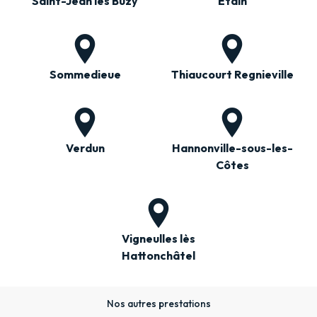
Saint-Jean lès Buzy
Etain
Sommedieue
Thiaucourt Regnieville
Verdun
Hannonville-sous-les-
Côtes
Vigneulles lès
Hattonchâtel
Nos autres prestations