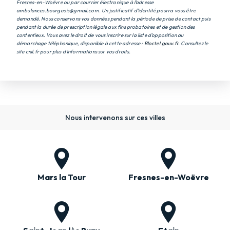
Fresnes-en-Woëvre ou par courrier électronique à l'adresse
ambulances.bourgeois@gmail.com. Un justificatif d'identité pourra vous être
demandé. Nous conservons vos données pendant la période de prise de contact puis
pendant la durée de prescription légale aux fins probatoires et de gestion des
contentieux. Vous avez le droit de vous inscrire sur la liste d'opposition au
démarchage téléphonique, disponible à cette adresse :
Bloctel.gouv.fr
. Consultez le
site cnil.fr pour plus d’informations sur vos droits.
Nous intervenons sur ces villes
Mars la Tour
Fresnes-en-Woëvre