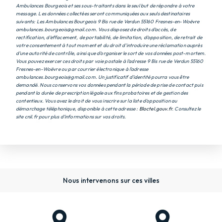
Ambulances Bourgeois et ses sous-traitants dans le seul but de répondre à votre
message. Les données collectées seront communiquées aux seuls destinataires
suivants: Les Ambulances Bourgeois 9 Bis rue de Verdun 55160 Fresnes-en-Woëvre
ambulances.bourgeois@gmail.com. Vous disposez de droits d’accès, de
rectification, d’effacement, de portabilité, de limitation, d’opposition, de retrait de
votre consentement à tout moment et du droit d’introduire une réclamation auprès
d’une autorité de contrôle, ainsi que d’organiser le sort de vos données post-mortem.
Vous pouvez exercer ces droits par voie postale à l'adresse 9 Bis rue de Verdun 55160
Fresnes-en-Woëvre ou par courrier électronique à l'adresse
ambulances.bourgeois@gmail.com. Un justificatif d'identité pourra vous être
demandé. Nous conservons vos données pendant la période de prise de contact puis
pendant la durée de prescription légale aux fins probatoires et de gestion des
contentieux. Vous avez le droit de vous inscrire sur la liste d'opposition au
démarchage téléphonique, disponible à cette adresse :
Bloctel.gouv.fr
. Consultez le
site cnil.fr pour plus d’informations sur vos droits.
Nous intervenons sur ces villes